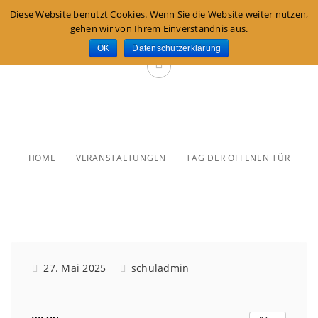
Diese Website benutzt Cookies. Wenn Sie die Website weiter nutzen,
gehen wir von Ihrem Einverständnis aus.
OK
Datenschutzerklärung
Tag der offenen Tür
HOME
VERANSTALTUNGEN
TAG DER OFFENEN TÜR
27. Mai 2025
schuladmin