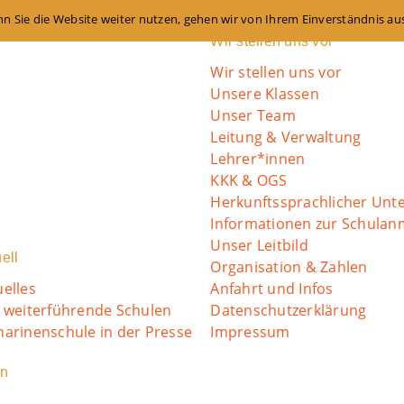
n Sie die Website weiter nutzen, gehen wir von Ihrem Einverständnis au
Wir stellen uns vor
Wir stellen uns vor
Unsere Klassen
Unser Team
Leitung & Verwaltung
Lehrer*innen
KKK & OGS
Herkunftssprachlicher Unte
Informationen zur Schula
Unser Leitbild
ell
Organisation & Zahlen
uelles
Anfahrt und Infos
o weiterführende Schulen
Datenschutzerklärung
harinenschule in der Presse
Impressum
in