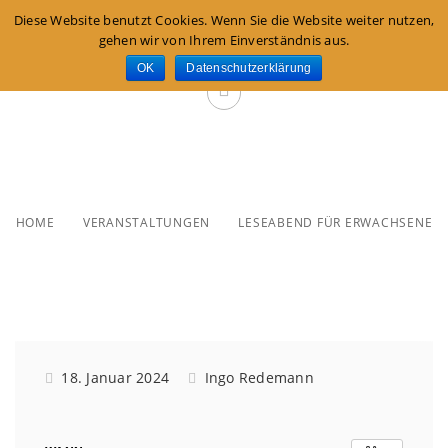
Diese Website benutzt Cookies. Wenn Sie die Website weiter nutzen,
gehen wir von Ihrem Einverständnis aus.
OK
Datenschutzerklärung
Leseabend für Erwachsene
HOME
VERANSTALTUNGEN
LESEABEND FÜR ERWACHSENE
18. Januar 2024
Ingo Redemann