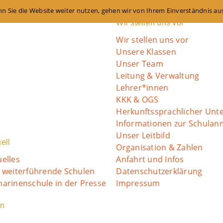
n Sie die Website weiter nutzen, gehen wir von Ihrem Einverständnis au
Wir stellen uns vor
Wir stellen uns vor
Unsere Klassen
Unser Team
Leitung & Verwaltung
Lehrer*innen
KKK & OGS
Herkunftssprachlicher Unte
Informationen zur Schula
Unser Leitbild
ell
Organisation & Zahlen
uelles
Anfahrt und Infos
o weiterführende Schulen
Datenschutzerklärung
harinenschule in der Presse
Impressum
in