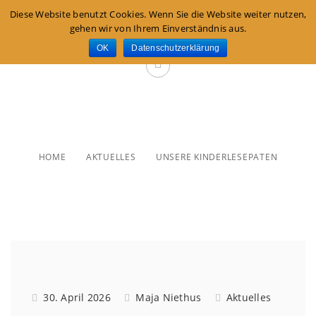
Diese Website benutzt Cookies. Wenn Sie die Website weiter nutzen,
gehen wir von Ihrem Einverständnis aus.
OK
Datenschutzerklärung
Unsere Kinderlesepaten
HOME
AKTUELLES
UNSERE KINDERLESEPATEN
30. April 2026
Maja Niethus
Aktuelles