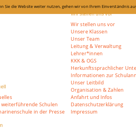
n Sie die Website weiter nutzen, gehen wir von Ihrem Einverständnis au
Wir stellen uns vor
Wir stellen uns vor
Unsere Klassen
Unser Team
Leitung & Verwaltung
Lehrer*innen
KKK & OGS
Herkunftssprachlicher Unte
Informationen zur Schula
Unser Leitbild
ell
Organisation & Zahlen
uelles
Anfahrt und Infos
o weiterführende Schulen
Datenschutzerklärung
harinenschule in der Presse
Impressum
in