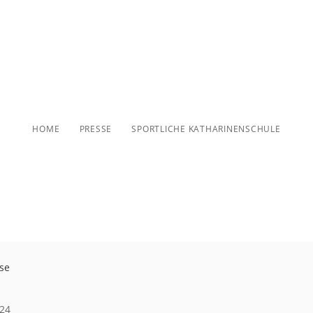
ortliche Katharinensch
HOME
PRESSE
SPORTLICHE KATHARINENSCHULE
se
024