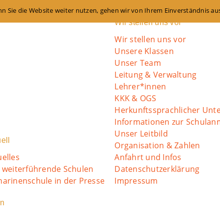
n Sie die Website weiter nutzen, gehen wir von Ihrem Einverständnis au
Wir stellen uns vor
Wir stellen uns vor
Unsere Klassen
Unser Team
Leitung & Verwaltung
Lehrer*innen
KKK & OGS
Herkunftssprachlicher Unte
Informationen zur Schula
Unser Leitbild
ell
Organisation & Zahlen
uelles
Anfahrt und Infos
o weiterführende Schulen
Datenschutzerklärung
harinenschule in der Presse
Impressum
in