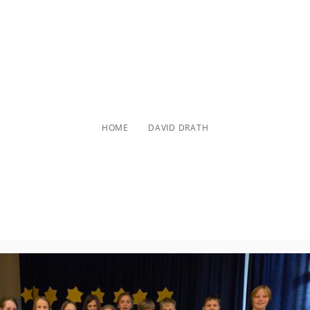
David Drath
HOME
DAVID DRATH