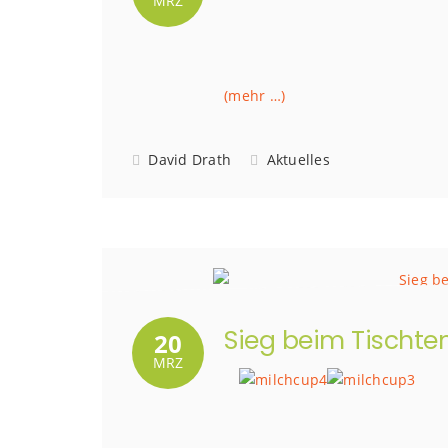
MRZ
(mehr …)
David Drath
Aktuelles
Sieg beim Tischte
20
MRZ