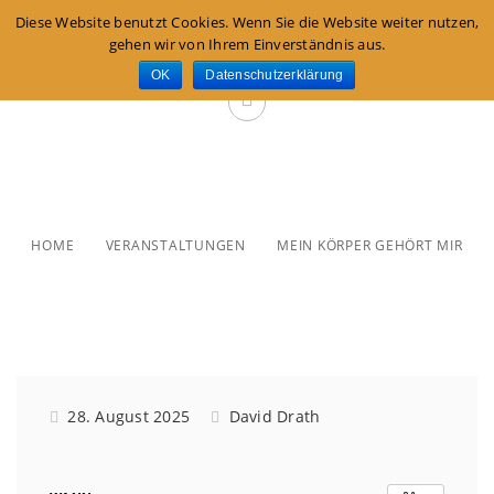
Diese Website benutzt Cookies. Wenn Sie die Website weiter nutzen,
gehen wir von Ihrem Einverständnis aus.
OK
Datenschutzerklärung
Mein Körper gehört mir
HOME
VERANSTALTUNGEN
MEIN KÖRPER GEHÖRT MIR
28. August 2025
David Drath