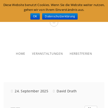
Diese Website benutzt Cookies. Wenn Sie die Website weiter nutzen,
gehen wir von Ihrem Einverständnis aus.
OK
Datenschutzerklärung
Herbstferien
HOME
VERANSTALTUNGEN
HERBSTFERIEN
24. September 2025
David Drath